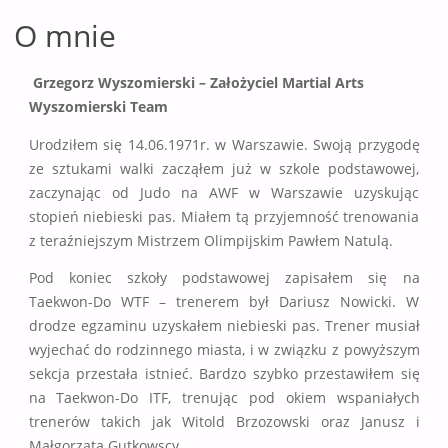
O mnie
Grzegorz Wyszomierski – Założyciel Martial Arts
Wyszomierski Team
Urodziłem się 14.06.1971r. w Warszawie. Swoją przygodę
ze sztukami walki zacząłem już w szkole podstawowej,
zaczynając od Judo na AWF w Warszawie uzyskując
stopień niebieski pas. Miałem tą przyjemność trenowania
z teraźniejszym Mistrzem Olimpijskim Pawłem Natulą.
Pod koniec szkoły podstawowej zapisałem się na
Taekwon-Do WTF – trenerem był Dariusz Nowicki. W
drodze egzaminu uzyskałem niebieski pas. Trener musiał
wyjechać do rodzinnego miasta, i w związku z powyższym
sekcja przestała istnieć. Bardzo szybko przestawiłem się
na Taekwon-Do ITF, trenując pod okiem wspaniałych
trenerów takich jak Witold Brzozowski oraz Janusz i
Małgorzata Gutkowscy.