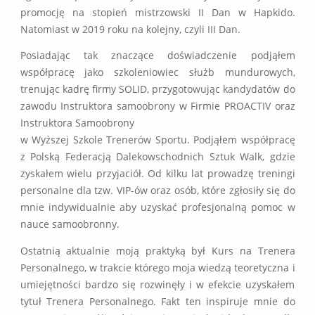
promocję na stopień mistrzowski II Dan w Hapkido.
Natomiast w 2019 roku na kolejny, czyli III Dan.
Posiadając tak znaczące doświadczenie podjąłem
współpracę jako szkoleniowiec służb mundurowych,
trenując kadrę firmy SOLID, przygotowując kandydatów do
zawodu Instruktora samoobrony w Firmie PROACTIV oraz
Instruktora Samoobrony
w Wyższej Szkole Trenerów Sportu. Podjąłem współpracę
z Polską Federacją Dalekowschodnich Sztuk Walk, gdzie
zyskałem wielu przyjaciół. Od kilku lat prowadzę treningi
personalne dla tzw. VIP-ów oraz osób, które zgłosiły się do
mnie indywidualnie aby uzyskać profesjonalną pomoc w
nauce samoobronny.
Ostatnią aktualnie moją praktyką był Kurs na Trenera
Personalnego, w trakcie którego moja wiedzą teoretyczna i
umiejętności bardzo się rozwinęły i w efekcie uzyskałem
tytuł Trenera Personalnego. Fakt ten inspiruje mnie do