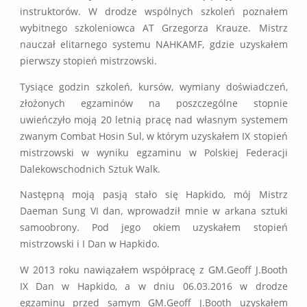
instruktorów. W drodze wspólnych szkoleń poznałem
wybitnego szkoleniowca AT Grzegorza Krauze. Mistrz
nauczał elitarnego systemu NAHKAMF, gdzie uzyskałem
pierwszy stopień mistrzowski.
Tysiące godzin szkoleń, kursów, wymiany doświadczeń,
złożonych egzaminów na poszczególne stopnie
uwieńczyło moją 20 letnią pracę nad własnym systemem
zwanym Combat Hosin Sul, w którym uzyskałem IX stopień
mistrzowski w wyniku egzaminu w Polskiej Federacji
Dalekowschodnich Sztuk Walk.
Następną moją pasją stało się Hapkido, mój Mistrz
Daeman Sung VI dan, wprowadził mnie w arkana sztuki
samoobrony. Pod jego okiem uzyskałem stopień
mistrzowski i I Dan w Hapkido.
W 2013 roku nawiązałem współpracę z GM.Geoff J.Booth
IX Dan w Hapkido, a w dniu 06.03.2016 w drodze
egzaminu przed samym GM.Geoff J.Booth uzyskałem