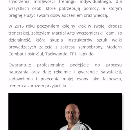
stworzenia możliwości treningu indywidualnego, dla
wszystkich osób, które potrzebują pomocy, a którym
pragnę służyć swoim doświadczeniem oraz wiedzą.
W 2016 roku poczyniłem kolejny krok w swojej drodze
trenerskiej, założyłem Martial Arts Wyszomierski Team. To
działalność, która skupia instruktorów sztuk walki
prowadzących zajęcia z zakresu samoobrony, Modern
Combat Hosin-Sul, Taekwondo ITF i Hapkido.
Gwarantuję profesjonalne podejście do procesu
nauczania oraz daję rękojmię i gwarancję satysfakcji,
zadowolenia i polecenia mojej osoby jako fachowca,
trenera a zarazem przyjaciela.