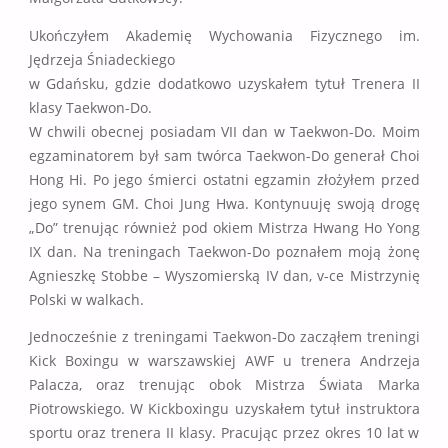
Ukończyłem Akademię Wychowania Fizycznego im.
Jędrzeja Śniadeckiego
w Gdańsku, gdzie dodatkowo uzyskałem tytuł Trenera II
klasy Taekwon-Do.
W chwili obecnej posiadam VII dan w Taekwon-Do. Moim
egzaminatorem był sam twórca Taekwon-Do generał Choi
Hong Hi. Po jego śmierci ostatni egzamin złożyłem przed
jego synem GM. Choi Jung Hwa. Kontynuuję swoją drogę
„Do” trenując również pod okiem Mistrza Hwang Ho Yong
IX dan. Na treningach Taekwon-Do poznałem moją żonę
Agnieszkę Stobbe – Wyszomierską IV dan, v-ce Mistrzynię
Polski w walkach.
Jednocześnie z treningami Taekwon-Do zacząłem treningi
Kick Boxingu w warszawskiej AWF u trenera Andrzeja
Palacza, oraz trenując obok Mistrza Świata Marka
Piotrowskiego. W Kickboxingu uzyskałem tytuł instruktora
sportu oraz trenera II klasy. Pracując przez okres 10 lat w